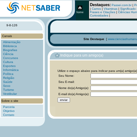
Destaques:
Passei.com.br
|
P
|
Carros
|
Vitaminas
|
Significad
Frases e Citações
|
Ciências Hu
home
Curiosidades
|
9-8-126
Canais
Site Destaque
[
www.cienciashumana
Alimentação
Biblioteca
Biografias
Ciência
Indique para um amigo(a)
Concursos
Cultura
Esportes
Informática
Utilize o espaço abaixo para indicar para um(a) amigo(a)
Política
Seu Nome:
Religião
Saúde
Seu E-mail:
Sexo
Nome do(a) Amigo(a):
Turismo
Vestibular
E-mail do(a) Amigo(a):
Sobre o site
Parceria
Objetivo
Contato